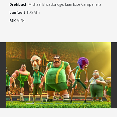
Drehbuch
Michael Broadbridge, Juan José Campanella
Laufzeit
106 Min.
FSK
AL/G
Previous
Next