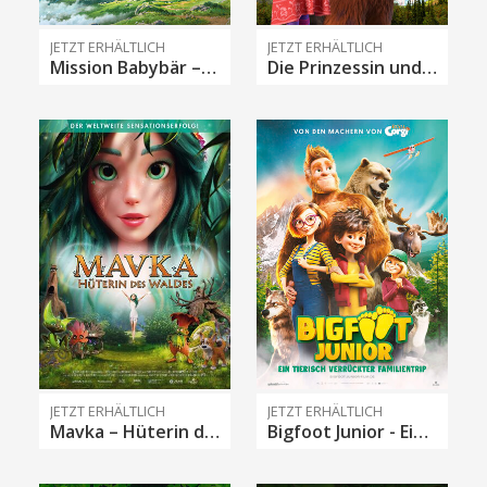
JETZT ERHÄLTLICH
JETZT ERHÄLTLICH
Mission Babybär – Eine tierische Tour
Die Prinzessin und das Biest
JETZT ERHÄLTLICH
JETZT ERHÄLTLICH
Mavka – Hüterin des Waldes
Bigfoot Junior - Ein tierisch verrückter Familientrip