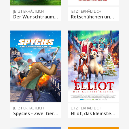
JETZT ERHÄLTLICH
JETZT ERHÄLTLICH
Der Wunschtraumbaum
Rotschühchen und die sieben Zwerge
JETZT ERHÄLTLICH
JETZT ERHÄLTLICH
Spycies - Zwei tierisch coole Agenten
Elliot, das kleinste Rentier