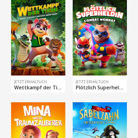
JETZT ERHÄLTLICH
JETZT ERHÄLTLICH
Wettkampf der Tiere – Daisy Quokkas großes Abenteuer
Plötzlich Superheldin - Combat Wombat